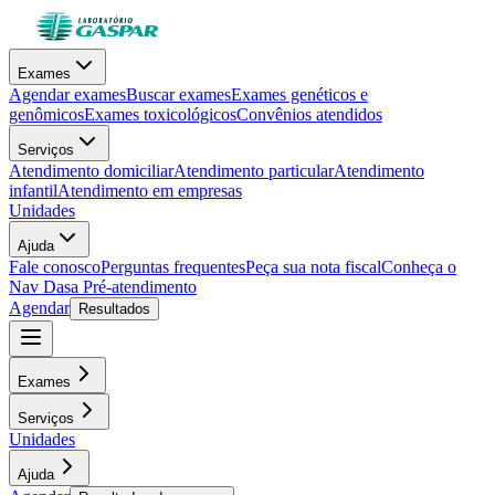
Exames
Agendar exames
Buscar exames
Exames genéticos e
genômicos
Exames toxicológicos
Convênios atendidos
Serviços
Atendimento domiciliar
Atendimento particular
Atendimento
infantil
Atendimento em empresas
Unidades
Ajuda
Fale conosco
Perguntas frequentes
Peça sua nota fiscal
Conheça o
Nav Dasa
Pré-atendimento
Agendar
Resultados
Exames
Serviços
Unidades
Ajuda