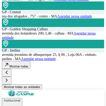
GP - Central
rua dos afogados , 757 - centro - MA
Agendar nessa unidade
GP - Golden Shopping Calhau
avenida dos holandeses 200, L46 - calhau - MA
Agendar nessa
unidade
GP - Jardins
avenida jeronimo de albuquerque 25, lj 06 , Loja 06A - vinhais-
jardins - MA
Agendar nessa unidade
Mostrar todas
Mostrar todas as unidades
Institucional