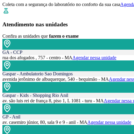
Coleta com a segurança do laboratório no conforto da sua casa
Agenda
Atendimento nas unidades
Confira as unidades que
fazem o exame
GA - CCP
rua dos afogados , 757 - centro - MA
Agendar nessa unidade
Gaspar - Ambulatorio Sao Domingos
avenida jerônimo de albuquerque, 540 - bequimão - MA
Agendar ness
Gaspar - Kids - Shopping Rio Anil
av. são luis rei de frança 8, piso 1, L 1081 - turu - MA
Agendar nessa 
GP - Anil
av. casemiro júnior, 80, sala 9 e 9 - anil - MA
Agendar nessa unidade