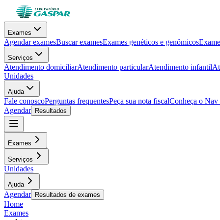
Exames
Agendar exames
Buscar exames
Exames genéticos e genômicos
Exames
Serviços
Atendimento domiciliar
Atendimento particular
Atendimento infantil
At
Unidades
Ajuda
Fale conosco
Perguntas frequentes
Peça sua nota fiscal
Conheça o Nav
Agendar
Resultados
Exames
Serviços
Unidades
Ajuda
Agendar
Resultados de exames
Home
Exames