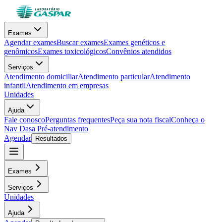
Exames
Agendar exames
Buscar exames
Exames genéticos e
genômicos
Exames toxicológicos
Convênios atendidos
Serviços
Atendimento domiciliar
Atendimento particular
Atendimento
infantil
Atendimento em empresas
Unidades
Ajuda
Fale conosco
Perguntas frequentes
Peça sua nota fiscal
Conheça o
Nav Dasa
Pré-atendimento
Agendar
Resultados
Exames
Serviços
Unidades
Ajuda