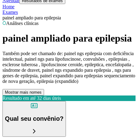
Agendar
Resultados de exames
Home
Exames
painel ampliado para epilepsia
Análises clínicas
painel ampliado para epilepsia
Também pode ser chamado de:
painel ngs epilepsia com deficiência
intelectual, painel ngs para lipofuscinose, convulsões , epilepsias ,
esclerose tuberosa , lipofuscinose ceroide, epileptica, encefalopatia ,
síndrome de dravet, painel ngs expandido para epilepsia , ngs para
genes de epilepsia, painel expandido para epilepsias sequenciamento
de nova geração, epilepsia (expandido)
Mostrar mais nomes
Resultado em até
32 dias úteis
Qual seu convênio?