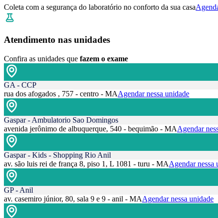
Coleta com a segurança do laboratório no conforto da sua casa
Agenda
Atendimento nas unidades
Confira as unidades que
fazem o exame
GA - CCP
rua dos afogados , 757 - centro - MA
Agendar nessa unidade
Gaspar - Ambulatorio Sao Domingos
avenida jerônimo de albuquerque, 540 - bequimão - MA
Agendar ness
Gaspar - Kids - Shopping Rio Anil
av. são luis rei de frança 8, piso 1, L 1081 - turu - MA
Agendar nessa 
GP - Anil
av. casemiro júnior, 80, sala 9 e 9 - anil - MA
Agendar nessa unidade