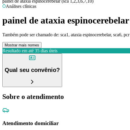
painel de ataxia espinocerebelar (sca 1,2,3,6,7,10)
Análises clínicas
painel de ataxia espinocerebelar 
Também pode ser chamado de:
sca1, ataxia espinocerebelar, sca6, pc
Mostrar mais nomes
Resultado em até
35 dias úteis
Qual seu convênio?
Sobre o atendimento
Atendimento domiciliar