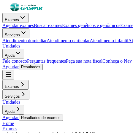
Exames
Agendar exames
Buscar exames
Exames genéticos e genômicos
Exames
Serviços
Atendimento domiciliar
Atendimento particular
Atendimento infantil
At
Unidades
Ajuda
Fale conosco
Perguntas frequentes
Peça sua nota fiscal
Conheça o Nav
Agendar
Resultados
Exames
Serviços
Unidades
Ajuda
Agendar
Resultados de exames
Home
Exames