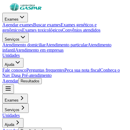
Exames
Agendar exames
Buscar exames
Exames genéticos e
genômicos
Exames toxicológicos
Convênios atendidos
Serviços
Atendimento domiciliar
Atendimento particular
Atendimento
infantil
Atendimento em empresas
Unidades
Ajuda
Fale conosco
Perguntas frequentes
Peça sua nota fiscal
Conheça o
Nav Dasa
Pré-atendimento
Agendar
Resultados
Exames
Serviços
Unidades
Ajuda