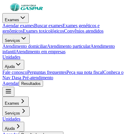
Exames
Agendar exames
Buscar exames
Exames genéticos e
genômicos
Exames toxicológicos
Convênios atendidos
Serviços
Atendimento domiciliar
Atendimento particular
Atendimento
infantil
Atendimento em empresas
Unidades
Ajuda
Fale conosco
Perguntas frequentes
Peça sua nota fiscal
Conheça o
Nav Dasa
Pré-atendimento
Agendar
Resultados
Exames
Serviços
Unidades
Ajuda