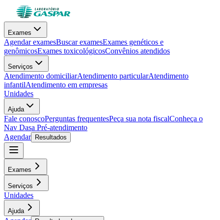
Exames
Agendar exames
Buscar exames
Exames genéticos e
genômicos
Exames toxicológicos
Convênios atendidos
Serviços
Atendimento domiciliar
Atendimento particular
Atendimento
infantil
Atendimento em empresas
Unidades
Ajuda
Fale conosco
Perguntas frequentes
Peça sua nota fiscal
Conheça o
Nav Dasa
Pré-atendimento
Agendar
Resultados
Exames
Serviços
Unidades
Ajuda