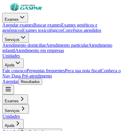
Exames
Agendar exames
Buscar exames
Exames genéticos e
genômicos
Exames toxicológicos
Convênios atendidos
Serviços
Atendimento domiciliar
Atendimento particular
Atendimento
infantil
Atendimento em empresas
Unidades
Ajuda
Fale conosco
Perguntas frequentes
Peça sua nota fiscal
Conheça o
Nav Dasa
Pré-atendimento
Agendar
Resultados
Exames
Serviços
Unidades
Ajuda