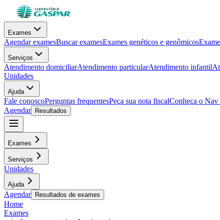
Exames
Agendar exames
Buscar exames
Exames genéticos e genômicos
Exames
Serviços
Atendimento domiciliar
Atendimento particular
Atendimento infantil
At
Unidades
Ajuda
Fale conosco
Perguntas frequentes
Peça sua nota fiscal
Conheça o Nav
Agendar
Resultados
Exames
Serviços
Unidades
Ajuda
Agendar
Resultados de exames
Home
Exames