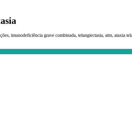
tasia
ões, imunodeficiência grave combinada, telangiectasia, atm, ataxia tela