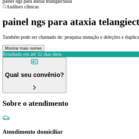
painel ngs para ataxia telangiectasia
Análises clínicas
painel ngs para ataxia telangiec
Também pode ser chamado de:
pesquisa mutação e deleções e duplicaç
Mostrar mais nomes
Resultado em até
32 dias úteis
Qual seu convênio?
Sobre o atendimento
Atendimento domiciliar