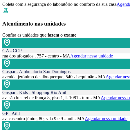
Coleta com a segurança do laboratório no conforto da sua casa
Agenda
Atendimento nas unidades
Confira as unidades que
fazem o exame
GA - CCP
rua dos afogados , 757 - centro - MA
Agendar nessa unidade
Gaspar - Ambulatorio Sao Domingos
avenida jerônimo de albuquerque, 540 - bequimão - MA
Agendar ness
Gaspar - Kids - Shopping Rio Anil
av. são luis rei de frança 8, piso 1, L 1081 - turu - MA
Agendar nessa 
GP - Anil
av. casemiro júnior, 80, sala 9 e 9 - anil - MA
Agendar nessa unidade