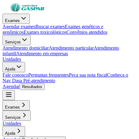
Exames
Agendar exames
Buscar exames
Exames genéticos e
genômicos
Exames toxicológicos
Convênios atendidos
Serviços
Atendimento domiciliar
Atendimento particular
Atendimento
infantil
Atendimento em empresas
Unidades
Ajuda
Fale conosco
Perguntas frequentes
Peça sua nota fiscal
Conheça o
Nav Dasa
Pré-atendimento
Agendar
Resultados
Exames
Serviços
Unidades
Ajuda