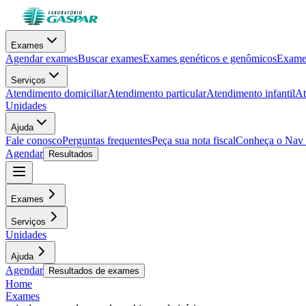
Exames
Agendar exames
Buscar exames
Exames genéticos e genômicos
Exames
Serviços
Atendimento domiciliar
Atendimento particular
Atendimento infantil
At
Unidades
Ajuda
Fale conosco
Perguntas frequentes
Peça sua nota fiscal
Conheça o Nav
Agendar
Resultados
Exames
Serviços
Unidades
Ajuda
Agendar
Resultados de exames
Home
Exames