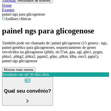
Agendar
Resultados de exames
Home
Exames
painel ngs para glicogenose
Análises clínicas
painel ngs para glicogenose
Também pode ser chamado de:
painel glicogenose (15 genes) - ngs,
painel genético para glicogenoses, sequenciamento de genes
envolvidos na glicogenose (phkb, slc37a4, gaa, agl, gbe1, pygm,
phka1, phkg2, phka2, pgam2, g6pc, pfkm, ldha, eno3, pgm1),
painel ngs glicogenose
Mostrar mais nomes
Resultado em até
30 dias úteis
Qual seu convênio?