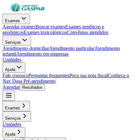
Exames
Agendar exames
Buscar exames
Exames genéticos e
genômicos
Exames toxicológicos
Convênios atendidos
Serviços
Atendimento domiciliar
Atendimento particular
Atendimento
infantil
Atendimento em empresas
Unidades
Ajuda
Fale conosco
Perguntas frequentes
Peça sua nota fiscal
Conheça o
Nav Dasa
Pré-atendimento
Agendar
Resultados
Exames
Serviços
Unidades
Ajuda