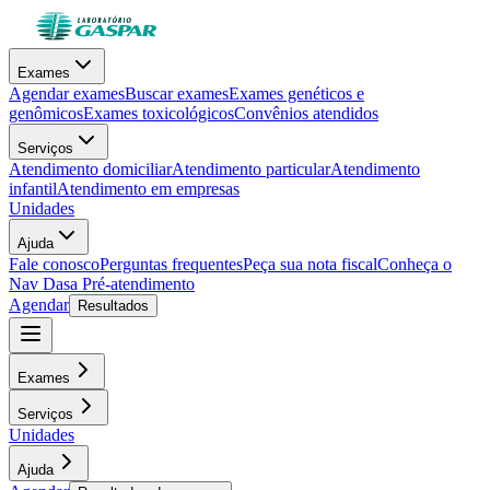
Exames
Agendar exames
Buscar exames
Exames genéticos e
genômicos
Exames toxicológicos
Convênios atendidos
Serviços
Atendimento domiciliar
Atendimento particular
Atendimento
infantil
Atendimento em empresas
Unidades
Ajuda
Fale conosco
Perguntas frequentes
Peça sua nota fiscal
Conheça o
Nav Dasa
Pré-atendimento
Agendar
Resultados
Exames
Serviços
Unidades
Ajuda