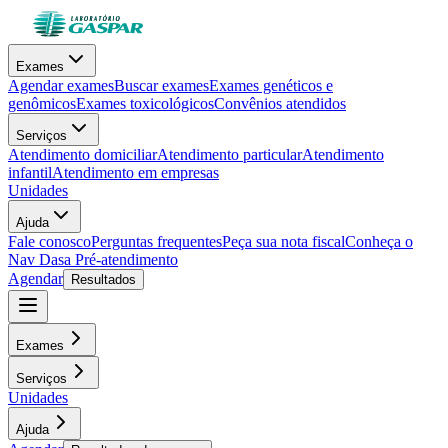
Exames
Agendar exames
Buscar exames
Exames genéticos e
genômicos
Exames toxicológicos
Convênios atendidos
Serviços
Atendimento domiciliar
Atendimento particular
Atendimento
infantil
Atendimento em empresas
Unidades
Ajuda
Fale conosco
Perguntas frequentes
Peça sua nota fiscal
Conheça o
Nav Dasa
Pré-atendimento
Agendar
Resultados
Exames
Serviços
Unidades
Ajuda