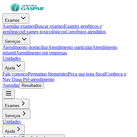
Exames
Agendar exames
Buscar exames
Exames genéticos e
genômicos
Exames toxicológicos
Convênios atendidos
Serviços
Atendimento domiciliar
Atendimento particular
Atendimento
infantil
Atendimento em empresas
Unidades
Ajuda
Fale conosco
Perguntas frequentes
Peça sua nota fiscal
Conheça o
Nav Dasa
Pré-atendimento
Agendar
Resultados
Exames
Serviços
Unidades
Ajuda