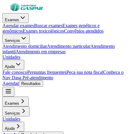
Exames
Agendar exames
Buscar exames
Exames genéticos e
genômicos
Exames toxicológicos
Convênios atendidos
Serviços
Atendimento domiciliar
Atendimento particular
Atendimento
infantil
Atendimento em empresas
Unidades
Ajuda
Fale conosco
Perguntas frequentes
Peça sua nota fiscal
Conheça o
Nav Dasa
Pré-atendimento
Agendar
Resultados
Exames
Serviços
Unidades
Ajuda