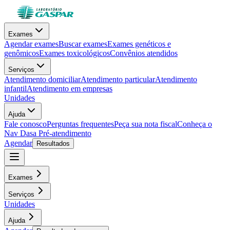
Exames
Agendar exames
Buscar exames
Exames genéticos e
genômicos
Exames toxicológicos
Convênios atendidos
Serviços
Atendimento domiciliar
Atendimento particular
Atendimento
infantil
Atendimento em empresas
Unidades
Ajuda
Fale conosco
Perguntas frequentes
Peça sua nota fiscal
Conheça o
Nav Dasa
Pré-atendimento
Agendar
Resultados
Exames
Serviços
Unidades
Ajuda