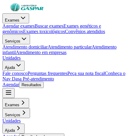
Exames
Agendar exames
Buscar exames
Exames genéticos e
genômicos
Exames toxicológicos
Convênios atendidos
Serviços
Atendimento domiciliar
Atendimento particular
Atendimento
infantil
Atendimento em empresas
Unidades
Ajuda
Fale conosco
Perguntas frequentes
Peça sua nota fiscal
Conheça o
Nav Dasa
Pré-atendimento
Agendar
Resultados
Exames
Serviços
Unidades
Ajuda