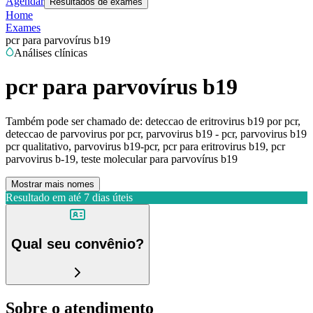
Agendar
Resultados de exames
Home
Exames
pcr para parvovírus b19
Análises clínicas
pcr para parvovírus b19
Também pode ser chamado de:
deteccao de eritrovirus b19 por pcr,
deteccao de parvovirus por pcr, parvovirus b19 - pcr, parvovirus b19
pcr qualitativo, parvovirus b19-pcr, pcr para eritrovirus b19, pcr
parvovirus b-19, teste molecular para parvovírus b19
Mostrar mais nomes
Resultado em até
7 dias úteis
Qual seu convênio?
Sobre o atendimento