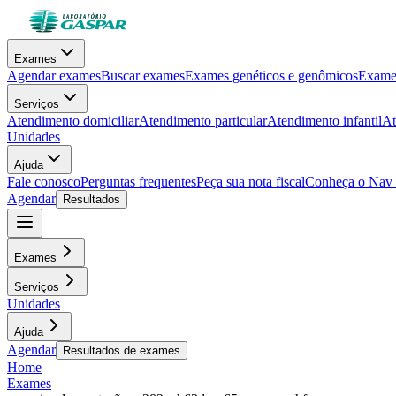
Exames
Agendar exames
Buscar exames
Exames genéticos e genômicos
Exames
Serviços
Atendimento domiciliar
Atendimento particular
Atendimento infantil
At
Unidades
Ajuda
Fale conosco
Perguntas frequentes
Peça sua nota fiscal
Conheça o Nav
Agendar
Resultados
Exames
Serviços
Unidades
Ajuda
Agendar
Resultados de exames
Home
Exames