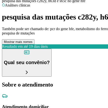
pesquisa das mutações c282y, h63d e s65c no gene hfe
Análises clínicas
pesquisa das mutações c282y, h6
Também pode ser chamado de:
pcr do gene hfe, metabolismo do ferr
pesquisa de mutações
Mostrar mais nomes
Resultado em até
19 dias úteis
Qual seu convênio?
Sobre o atendimento
Atendimento domiciliar