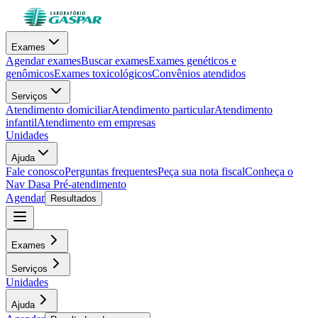
Exames
Agendar exames
Buscar exames
Exames genéticos e
genômicos
Exames toxicológicos
Convênios atendidos
Serviços
Atendimento domiciliar
Atendimento particular
Atendimento
infantil
Atendimento em empresas
Unidades
Ajuda
Fale conosco
Perguntas frequentes
Peça sua nota fiscal
Conheça o
Nav Dasa
Pré-atendimento
Agendar
Resultados
Exames
Serviços
Unidades
Ajuda