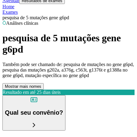
Agendar
Resultados de exames
Home
Exames
pesquisa de 5 mutações gene g6pd
Análises clínicas
pesquisa de 5 mutações gene
g6pd
Também pode ser chamado de:
pesquisa de mutações no gene g6pd,
pesquisa das mutações g202a, a376g, c563t, g1376t e g1388a no
gene g6pd, mutação específica no gene g6pd
Mostrar mais nomes
Resultado em até
25 dias úteis
Qual seu convênio?