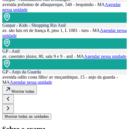
avenida jerônimo de albuquerque, 540 - bequimão - MA
Agendar
nessa unidade
Gaspar - Kids - Shopping Rio Anil
av. são luis rei de frança 8, piso 1, L 1081 - turu - MA
Agendar nessa
unidade
GP - Anil
av. casemiro júnior, 80, sala 9 e 9 - anil - MA
Agendar nessa unidade
GP - Anjo da Guarda
avenida odilo costa filho/ av moçambique, 15 - anjo da guarda -
MA
Agendar nessa unidade
Mostrar todas
Mostrar todas as unidades
Sobre o exame