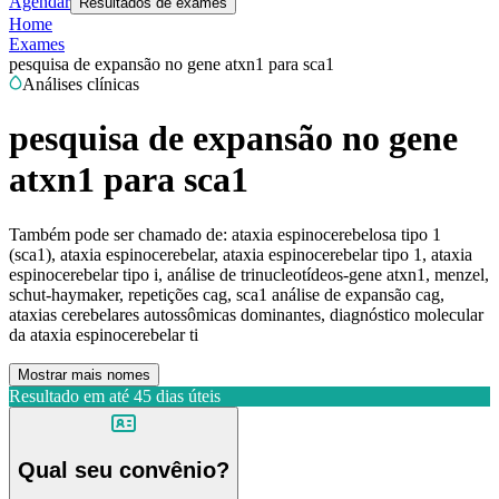
Agendar
Resultados de exames
Home
Exames
pesquisa de expansão no gene atxn1 para sca1
Análises clínicas
pesquisa de expansão no gene
atxn1 para sca1
Também pode ser chamado de:
ataxia espinocerebelosa tipo 1
(sca1), ataxia espinocerebelar, ataxia espinocerebelar tipo 1, ataxia
espinocerebelar tipo i, análise de trinucleotídeos-gene atxn1, menzel,
schut-haymaker, repetições cag, sca1 análise de expansão cag,
ataxias cerebelares autossômicas dominantes, diagnóstico molecular
da ataxia espinocerebelar ti
Mostrar mais nomes
Resultado em até
45 dias úteis
Qual seu convênio?