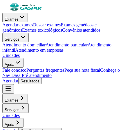
Exames
Agendar exames
Buscar exames
Exames genéticos e
genômicos
Exames toxicológicos
Convênios atendidos
Serviços
Atendimento domiciliar
Atendimento particular
Atendimento
infantil
Atendimento em empresas
Unidades
Ajuda
Fale conosco
Perguntas frequentes
Peça sua nota fiscal
Conheça o
Nav Dasa
Pré-atendimento
Agendar
Resultados
Exames
Serviços
Unidades
Ajuda