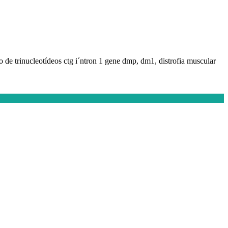
o de trinucleotídeos ctg i´ntron 1 gene dmp, dm1, distrofia muscular