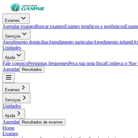
Exames
Agendar exames
Buscar exames
Exames genéticos e genômicos
Exames
Serviços
Atendimento domiciliar
Atendimento particular
Atendimento infantil
At
Unidades
Ajuda
Fale conosco
Perguntas frequentes
Peça sua nota fiscal
Conheça o Nav
Agendar
Resultados
Exames
Serviços
Unidades
Ajuda
Agendar
Resultados de exames
Home
Exames