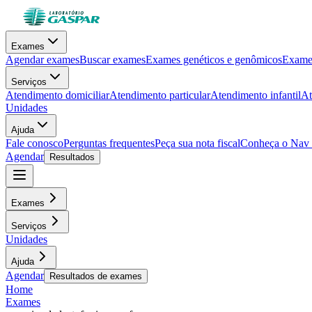
Exames
Agendar exames
Buscar exames
Exames genéticos e genômicos
Exames
Serviços
Atendimento domiciliar
Atendimento particular
Atendimento infantil
At
Unidades
Ajuda
Fale conosco
Perguntas frequentes
Peça sua nota fiscal
Conheça o Nav
Agendar
Resultados
Exames
Serviços
Unidades
Ajuda
Agendar
Resultados de exames
Home
Exames