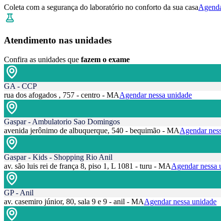
Coleta com a segurança do laboratório no conforto da sua casa
Agenda
Atendimento nas unidades
Confira as unidades que
fazem o exame
GA - CCP
rua dos afogados , 757 - centro - MA
Agendar nessa unidade
Gaspar - Ambulatorio Sao Domingos
avenida jerônimo de albuquerque, 540 - bequimão - MA
Agendar ness
Gaspar - Kids - Shopping Rio Anil
av. são luis rei de frança 8, piso 1, L 1081 - turu - MA
Agendar nessa 
GP - Anil
av. casemiro júnior, 80, sala 9 e 9 - anil - MA
Agendar nessa unidade