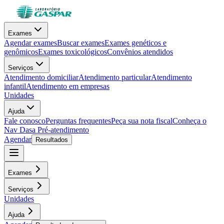
Exames
Agendar exames
Buscar exames
Exames genéticos e
genômicos
Exames toxicológicos
Convênios atendidos
Serviços
Atendimento domiciliar
Atendimento particular
Atendimento
infantil
Atendimento em empresas
Unidades
Ajuda
Fale conosco
Perguntas frequentes
Peça sua nota fiscal
Conheça o
Nav Dasa
Pré-atendimento
Agendar
Resultados
Exames
Serviços
Unidades
Ajuda