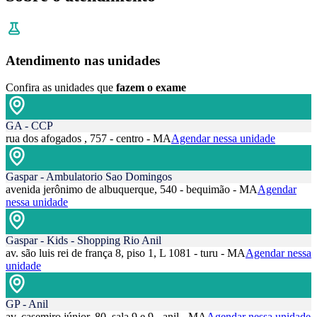
Atendimento nas unidades
Confira as unidades que
fazem o exame
GA - CCP
rua dos afogados , 757 - centro - MA
Agendar nessa unidade
Gaspar - Ambulatorio Sao Domingos
avenida jerônimo de albuquerque, 540 - bequimão - MA
Agendar
nessa unidade
Gaspar - Kids - Shopping Rio Anil
av. são luis rei de frança 8, piso 1, L 1081 - turu - MA
Agendar nessa
unidade
GP - Anil
av. casemiro júnior, 80, sala 9 e 9 - anil - MA
Agendar nessa unidade