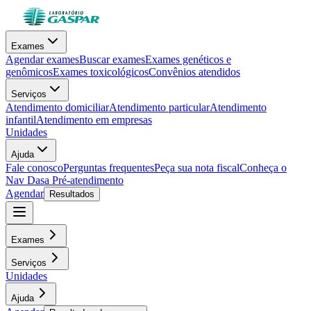
Exames
Agendar exames
Buscar exames
Exames genéticos e
genômicos
Exames toxicológicos
Convênios atendidos
Serviços
Atendimento domiciliar
Atendimento particular
Atendimento
infantil
Atendimento em empresas
Unidades
Ajuda
Fale conosco
Perguntas frequentes
Peça sua nota fiscal
Conheça o
Nav Dasa
Pré-atendimento
Agendar
Resultados
Exames
Serviços
Unidades
Ajuda