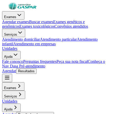
Exames
Agendar exames
Buscar exames
Exames genéticos e
genômicos
Exames toxicológicos
Convênios atendidos
Serviços
Atendimento domiciliar
Atendimento particular
Atendimento
infantil
Atendimento em empresas
Unidades
Ajuda
Fale conosco
Perguntas frequentes
Peça sua nota fiscal
Conheça o
Nav Dasa
Pré-atendimento
Agendar
Resultados
Exames
Serviços
Unidades
Ajuda