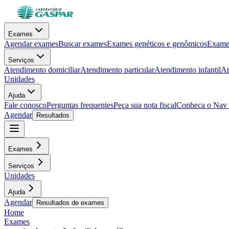
Exames
Agendar exames
Buscar exames
Exames genéticos e genômicos
Exames
Serviços
Atendimento domiciliar
Atendimento particular
Atendimento infantil
At
Unidades
Ajuda
Fale conosco
Perguntas frequentes
Peça sua nota fiscal
Conheça o Nav
Agendar
Resultados
Exames
Serviços
Unidades
Ajuda
Agendar
Resultados de exames
Home
Exames