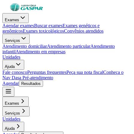
Exames
Agendar exames
Buscar exames
Exames genéticos e
genômicos
Exames toxicológicos
Convênios atendidos
Serviços
Atendimento domiciliar
Atendimento particular
Atendimento
infantil
Atendimento em empresas
Unidades
Ajuda
Fale conosco
Perguntas frequentes
Peça sua nota fiscal
Conheça o
Nav Dasa
Pré-atendimento
Agendar
Resultados
Exames
Serviços
Unidades
Ajuda