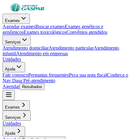
Exames
Agendar exames
Buscar exames
Exames genéticos e
genômicos
Exames toxicológicos
Convênios atendidos
Serviços
Atendimento domiciliar
Atendimento particular
Atendimento
infantil
Atendimento em empresas
Unidades
Ajuda
Fale conosco
Perguntas frequentes
Peça sua nota fiscal
Conheça o
Nav Dasa
Pré-atendimento
Agendar
Resultados
Exames
Serviços
Unidades
Ajuda