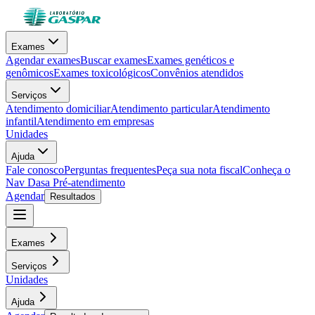
Exames
Agendar exames
Buscar exames
Exames genéticos e
genômicos
Exames toxicológicos
Convênios atendidos
Serviços
Atendimento domiciliar
Atendimento particular
Atendimento
infantil
Atendimento em empresas
Unidades
Ajuda
Fale conosco
Perguntas frequentes
Peça sua nota fiscal
Conheça o
Nav Dasa
Pré-atendimento
Agendar
Resultados
Exames
Serviços
Unidades
Ajuda