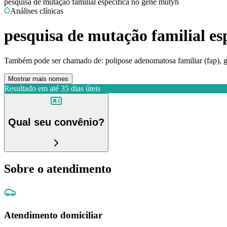
pesquisa de mutação familial específica no gene mutyh
Análises clínicas
pesquisa de mutação familial es
Também pode ser chamado de:
polipose adenomatosa familiar (fap),
Mostrar mais nomes
Resultado em até
35 dias úteis
Qual seu convênio?
Sobre o atendimento
Atendimento domiciliar