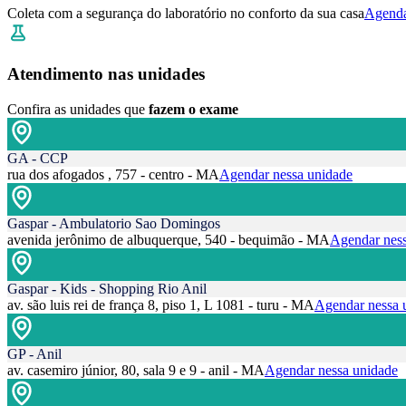
Coleta com a segurança do laboratório no conforto da sua casa
Agenda
Atendimento nas unidades
Confira as unidades que
fazem o exame
GA - CCP
rua dos afogados , 757 - centro - MA
Agendar nessa unidade
Gaspar - Ambulatorio Sao Domingos
avenida jerônimo de albuquerque, 540 - bequimão - MA
Agendar ness
Gaspar - Kids - Shopping Rio Anil
av. são luis rei de frança 8, piso 1, L 1081 - turu - MA
Agendar nessa 
GP - Anil
av. casemiro júnior, 80, sala 9 e 9 - anil - MA
Agendar nessa unidade