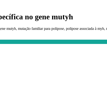
pecífica no gene mutyh
 gene mutyh, mutação familiar para polipose, polipose associada à myh