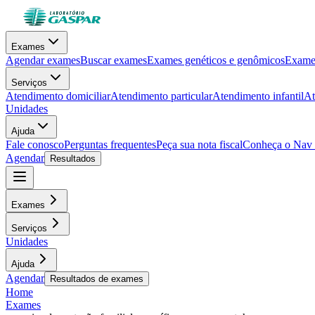
Exames
Agendar exames
Buscar exames
Exames genéticos e genômicos
Exames
Serviços
Atendimento domiciliar
Atendimento particular
Atendimento infantil
At
Unidades
Ajuda
Fale conosco
Perguntas frequentes
Peça sua nota fiscal
Conheça o Nav
Agendar
Resultados
Exames
Serviços
Unidades
Ajuda
Agendar
Resultados de exames
Home
Exames