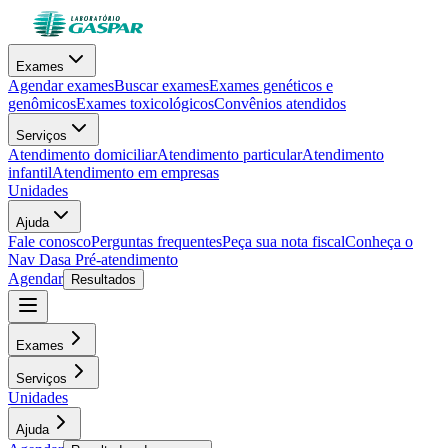
Exames
Agendar exames
Buscar exames
Exames genéticos e
genômicos
Exames toxicológicos
Convênios atendidos
Serviços
Atendimento domiciliar
Atendimento particular
Atendimento
infantil
Atendimento em empresas
Unidades
Ajuda
Fale conosco
Perguntas frequentes
Peça sua nota fiscal
Conheça o
Nav Dasa
Pré-atendimento
Agendar
Resultados
Exames
Serviços
Unidades
Ajuda