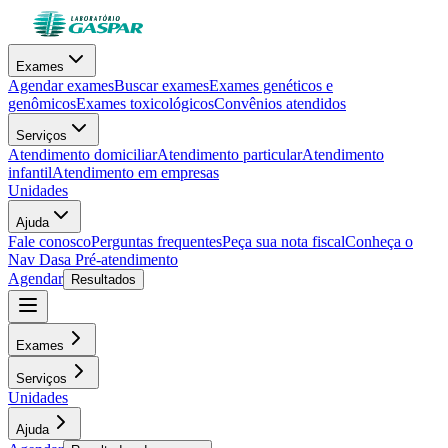
Exames
Agendar exames
Buscar exames
Exames genéticos e
genômicos
Exames toxicológicos
Convênios atendidos
Serviços
Atendimento domiciliar
Atendimento particular
Atendimento
infantil
Atendimento em empresas
Unidades
Ajuda
Fale conosco
Perguntas frequentes
Peça sua nota fiscal
Conheça o
Nav Dasa
Pré-atendimento
Agendar
Resultados
Exames
Serviços
Unidades
Ajuda