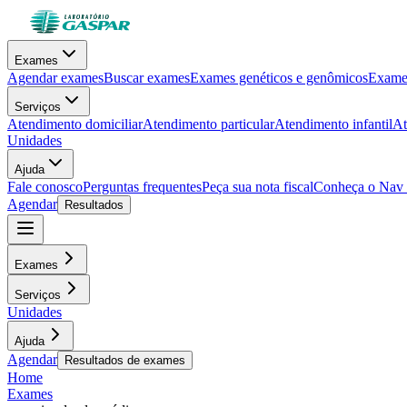
Exames
Agendar exames
Buscar exames
Exames genéticos e genômicos
Exames
Serviços
Atendimento domiciliar
Atendimento particular
Atendimento infantil
At
Unidades
Ajuda
Fale conosco
Perguntas frequentes
Peça sua nota fiscal
Conheça o Nav
Agendar
Resultados
Exames
Serviços
Unidades
Ajuda
Agendar
Resultados de exames
Home
Exames