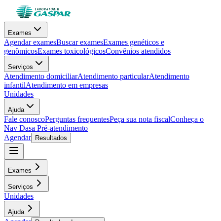
Exames
Agendar exames
Buscar exames
Exames genéticos e
genômicos
Exames toxicológicos
Convênios atendidos
Serviços
Atendimento domiciliar
Atendimento particular
Atendimento
infantil
Atendimento em empresas
Unidades
Ajuda
Fale conosco
Perguntas frequentes
Peça sua nota fiscal
Conheça o
Nav Dasa
Pré-atendimento
Agendar
Resultados
Exames
Serviços
Unidades
Ajuda