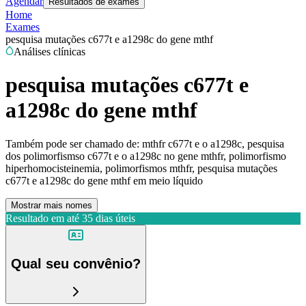
Agendar
Resultados de exames
Home
Exames
pesquisa mutações c677t e a1298c do gene mthf
Análises clínicas
pesquisa mutações c677t e
a1298c do gene mthf
Também pode ser chamado de:
mthfr c677t e o a1298c, pesquisa
dos polimorfismso c677t e o a1298c no gene mthfr, polimorfismo
hiperhomocisteinemia, polimorfismos mthfr, pesquisa mutações
c677t e a1298c do gene mthf em meio líquido
Mostrar mais nomes
Resultado em até
35 dias úteis
Qual seu convênio?