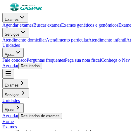
Exames
Agendar exames
Buscar exames
Exames genéticos e genômicos
Exames
Serviços
Atendimento domiciliar
Atendimento particular
Atendimento infantil
At
Unidades
Ajuda
Fale conosco
Perguntas frequentes
Peça sua nota fiscal
Conheça o Nav
Agendar
Resultados
Exames
Serviços
Unidades
Ajuda
Agendar
Resultados de exames
Home
Exames