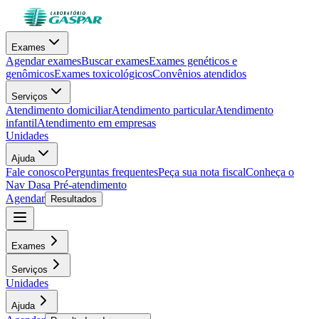
Exames
Agendar exames
Buscar exames
Exames genéticos e
genômicos
Exames toxicológicos
Convênios atendidos
Serviços
Atendimento domiciliar
Atendimento particular
Atendimento
infantil
Atendimento em empresas
Unidades
Ajuda
Fale conosco
Perguntas frequentes
Peça sua nota fiscal
Conheça o
Nav Dasa
Pré-atendimento
Agendar
Resultados
Exames
Serviços
Unidades
Ajuda