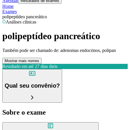
Agendar
Resultados de exames
Home
Exames
polipeptídeo pancreático
Análises clínicas
polipeptídeo pancreático
Também pode ser chamado de:
adenomas endocrinos, polipan
Mostrar mais nomes
Resultado em até
27 dias úteis
Qual seu convênio?
Sobre o exame