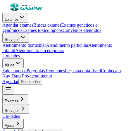
Exames
Agendar exames
Buscar exames
Exames genéticos e
genômicos
Exames toxicológicos
Convênios atendidos
Serviços
Atendimento domiciliar
Atendimento particular
Atendimento
infantil
Atendimento em empresas
Unidades
Ajuda
Fale conosco
Perguntas frequentes
Peça sua nota fiscal
Conheça o
Nav Dasa
Pré-atendimento
Agendar
Resultados
Exames
Serviços
Unidades
Ajuda