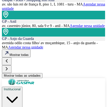
av. são luis rei de frança 8, piso 1, L 1081 - turu - MA
Agendar nessa
unidade
GP - Anil
av. casemiro júnior, 80, sala 9 e 9 - anil - MA
Agendar nessa unidade
GP - Anjo da Guarda
avenida odilo costa filho/ av moçambique, 15 - anjo da guarda -
MA
Agendar nessa unidade
Mostrar todas
Mostrar todas as unidades
Institucional