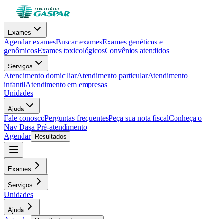
Exames
Agendar exames
Buscar exames
Exames genéticos e
genômicos
Exames toxicológicos
Convênios atendidos
Serviços
Atendimento domiciliar
Atendimento particular
Atendimento
infantil
Atendimento em empresas
Unidades
Ajuda
Fale conosco
Perguntas frequentes
Peça sua nota fiscal
Conheça o
Nav Dasa
Pré-atendimento
Agendar
Resultados
Exames
Serviços
Unidades
Ajuda