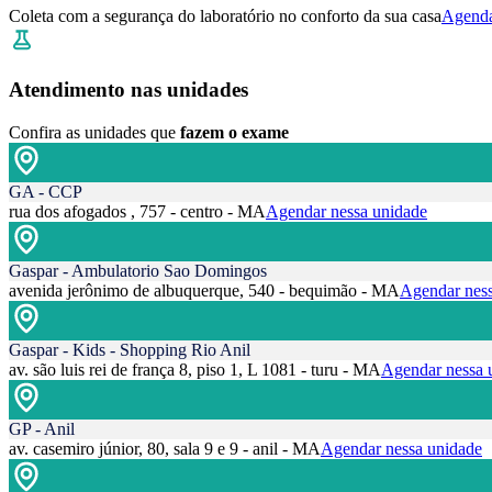
Coleta com a segurança do laboratório no conforto da sua casa
Agenda
Atendimento nas unidades
Confira as unidades que
fazem o exame
GA - CCP
rua dos afogados , 757 - centro - MA
Agendar nessa unidade
Gaspar - Ambulatorio Sao Domingos
avenida jerônimo de albuquerque, 540 - bequimão - MA
Agendar ness
Gaspar - Kids - Shopping Rio Anil
av. são luis rei de frança 8, piso 1, L 1081 - turu - MA
Agendar nessa 
GP - Anil
av. casemiro júnior, 80, sala 9 e 9 - anil - MA
Agendar nessa unidade