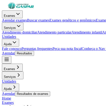
Exames
Agendar exames
Buscar exames
Exames genéticos e genômicos
Exames
Serviços
Atendimento domiciliar
Atendimento particular
Atendimento infantil
At
Unidades
Ajuda
Fale conosco
Perguntas frequentes
Peça sua nota fiscal
Conheça o Nav
Agendar
Resultados
Exames
Serviços
Unidades
Ajuda
Agendar
Resultados de exames
Home
Exames