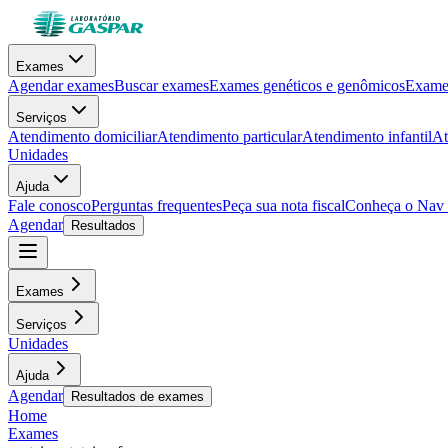
Exames
Agendar exames
Buscar exames
Exames genéticos e genômicos
Exames
Serviços
Atendimento domiciliar
Atendimento particular
Atendimento infantil
At
Unidades
Ajuda
Fale conosco
Perguntas frequentes
Peça sua nota fiscal
Conheça o Nav
Agendar
Resultados
Exames
Serviços
Unidades
Ajuda
Agendar
Resultados de exames
Home
Exames