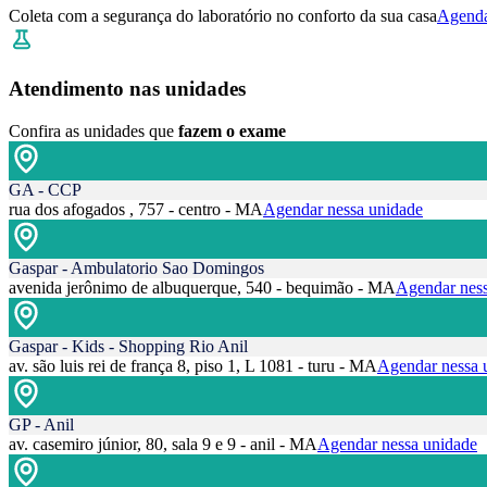
Coleta com a segurança do laboratório no conforto da sua casa
Agenda
Atendimento nas unidades
Confira as unidades que
fazem o exame
GA - CCP
rua dos afogados , 757 - centro - MA
Agendar nessa unidade
Gaspar - Ambulatorio Sao Domingos
avenida jerônimo de albuquerque, 540 - bequimão - MA
Agendar ness
Gaspar - Kids - Shopping Rio Anil
av. são luis rei de frança 8, piso 1, L 1081 - turu - MA
Agendar nessa 
GP - Anil
av. casemiro júnior, 80, sala 9 e 9 - anil - MA
Agendar nessa unidade