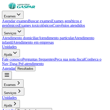
Exames
Agendar exames
Buscar exames
Exames genéticos e
genômicos
Exames toxicológicos
Convênios atendidos
Serviços
Atendimento domiciliar
Atendimento particular
Atendimento
infantil
Atendimento em empresas
Unidades
Ajuda
Fale conosco
Perguntas frequentes
Peça sua nota fiscal
Conheça o
Nav Dasa
Pré-atendimento
Agendar
Resultados
Exames
Serviços
Unidades
Ajuda