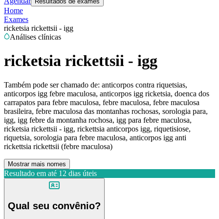
Agendar
Resultados de exames
Home
Exames
ricketsia rickettsii - igg
Análises clínicas
ricketsia rickettsii - igg
Também pode ser chamado de:
anticorpos contra riquetsias,
anticorpos igg febre maculosa, anticorpos igg ricketsia, doenca dos
carrapatos para febre maculosa, febre maculosa, febre maculosa
brasileira, febre maculosa das montanhas rochosas, sorologia para,
igg, igg febre da montanha rochosa, igg para febre maculosa,
ricketsia rickettsii - igg, rickettsia anticorpos igg, riquetisiose,
riquetsia, sorologia para febre maculosa, anticorpos igg anti
rickettsia rickettsii (febre maculosa)
Mostrar mais nomes
Resultado em até
12 dias úteis
Qual seu convênio?