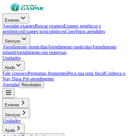
Exames
Agendar exames
Buscar exames
Exames genéticos e
genômicos
Exames toxicológicos
Convênios atendidos
Serviços
Atendimento domiciliar
Atendimento particular
Atendimento
infantil
Atendimento em empresas
Unidades
Ajuda
Fale conosco
Perguntas frequentes
Peça sua nota fiscal
Conheça o
Nav Dasa
Pré-atendimento
Agendar
Resultados
Exames
Serviços
Unidades
Ajuda