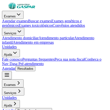
Exames
Agendar exames
Buscar exames
Exames genéticos e
genômicos
Exames toxicológicos
Convênios atendidos
Serviços
Atendimento domiciliar
Atendimento particular
Atendimento
infantil
Atendimento em empresas
Unidades
Ajuda
Fale conosco
Perguntas frequentes
Peça sua nota fiscal
Conheça o
Nav Dasa
Pré-atendimento
Agendar
Resultados
Exames
Serviços
Unidades
Ajuda