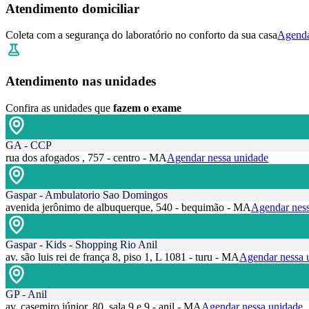
Atendimento domiciliar
Coleta com a segurança do laboratório no conforto da sua casa
Agenda
Atendimento nas unidades
Confira as unidades que
fazem o exame
GA - CCP
rua dos afogados , 757 - centro - MA
Agendar nessa unidade
Gaspar - Ambulatorio Sao Domingos
avenida jerônimo de albuquerque, 540 - bequimão - MA
Agendar ness
Gaspar - Kids - Shopping Rio Anil
av. são luis rei de frança 8, piso 1, L 1081 - turu - MA
Agendar nessa 
GP - Anil
av. casemiro júnior, 80, sala 9 e 9 - anil - MA
Agendar nessa unidade