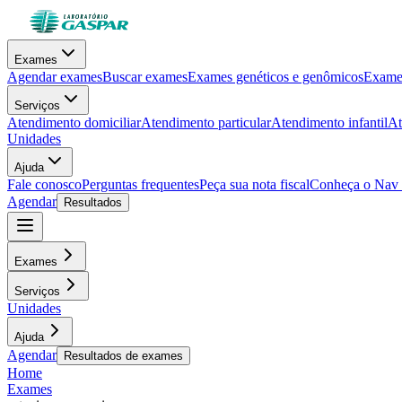
Exames
Agendar exames
Buscar exames
Exames genéticos e genômicos
Exames
Serviços
Atendimento domiciliar
Atendimento particular
Atendimento infantil
At
Unidades
Ajuda
Fale conosco
Perguntas frequentes
Peça sua nota fiscal
Conheça o Nav
Agendar
Resultados
Exames
Serviços
Unidades
Ajuda
Agendar
Resultados de exames
Home
Exames