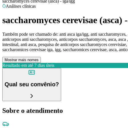
saccharomyces cerevisae (asca) - iga/igg
Análises clínicas
saccharomyces cerevisae (asca) -
Também pode ser chamado de:
anti asca iga/igg, anti saccharomyces, 
anticorpos anti saccharomyces, anticorpos saccharomyces, asca, asca , 
intestinal, anti asca, pesquisa de anticorpos saccharomyces cerevisiae
saccharomices cerevisae iga, igg, saccharomices cerevisae, asca, anti
Mostrar mais nomes
Resultado em até
7 dias úteis
Qual seu convênio?
Sobre o atendimento