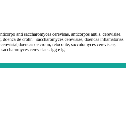
anticorpo anti saccharomyces cerevisae, anticorpos anti s. cerevisiae,
gg, doenca de crohn - saccharomyces cerevisiae, doencas inflamatorias
 cerevisial,doencas de crohn, retocolite, saccatomyces cerevisiae,
 saccharomyces cerevisiae - igg e iga