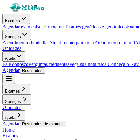
Exames
Agendar exames
Buscar exames
Exames genéticos e genômicos
Exames
Serviços
Atendimento domiciliar
Atendimento particular
Atendimento infantil
At
Unidades
Ajuda
Fale conosco
Perguntas frequentes
Peça sua nota fiscal
Conheça o Nav
Agendar
Resultados
Exames
Serviços
Unidades
Ajuda
Agendar
Resultados de exames
Home
Exames