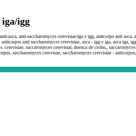
 iga/igg
anti-asca, anti-saccharomyces cerevisiae/iga e igg, anticorpo anti asca, 
anticorpos anti saccharomyces cerevisiae, asca - igg e iga, asca iga, i
, s. cerevisiae, saccaromyces cerevisial, doenca de crohn,, saccaromyces
corpos, saccharomyces cerevisae, saccharomyces cerevisiae - anticorpos,