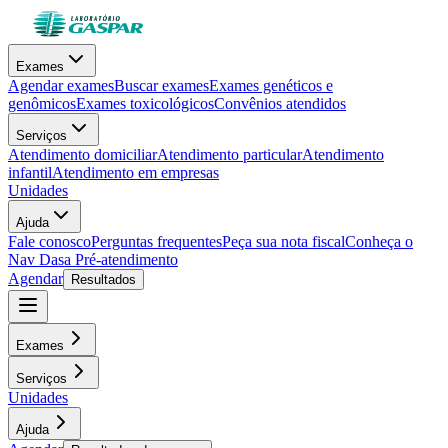
Exames
Agendar exames
Buscar exames
Exames genéticos e
genômicos
Exames toxicológicos
Convênios atendidos
Serviços
Atendimento domiciliar
Atendimento particular
Atendimento
infantil
Atendimento em empresas
Unidades
Ajuda
Fale conosco
Perguntas frequentes
Peça sua nota fiscal
Conheça o
Nav Dasa
Pré-atendimento
Agendar
Resultados
Exames
Serviços
Unidades
Ajuda