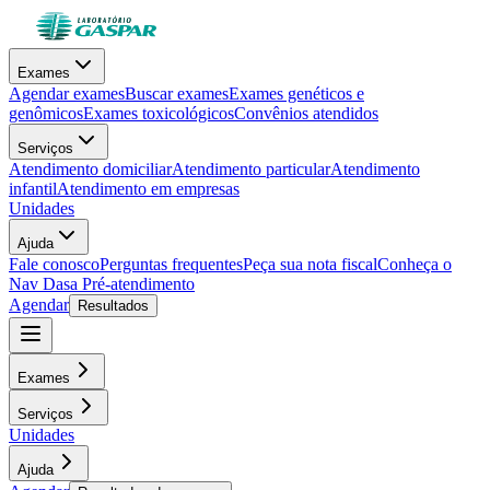
Exames
Agendar exames
Buscar exames
Exames genéticos e
genômicos
Exames toxicológicos
Convênios atendidos
Serviços
Atendimento domiciliar
Atendimento particular
Atendimento
infantil
Atendimento em empresas
Unidades
Ajuda
Fale conosco
Perguntas frequentes
Peça sua nota fiscal
Conheça o
Nav Dasa
Pré-atendimento
Agendar
Resultados
Exames
Serviços
Unidades
Ajuda