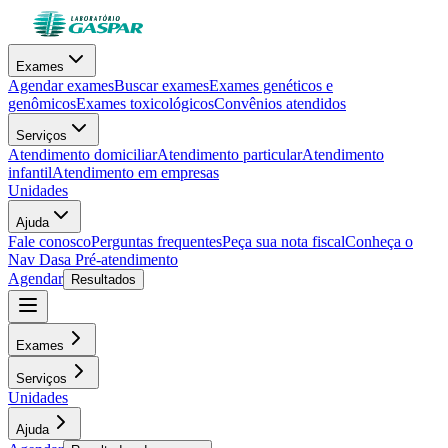
Exames
Agendar exames
Buscar exames
Exames genéticos e
genômicos
Exames toxicológicos
Convênios atendidos
Serviços
Atendimento domiciliar
Atendimento particular
Atendimento
infantil
Atendimento em empresas
Unidades
Ajuda
Fale conosco
Perguntas frequentes
Peça sua nota fiscal
Conheça o
Nav Dasa
Pré-atendimento
Agendar
Resultados
Exames
Serviços
Unidades
Ajuda