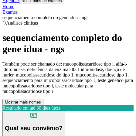
Agendar
Resultados de exames
Home
Exames
sequenciamento completo do gene idua - ngs
Análises clínicas
sequenciamento completo do
gene idua - ngs
Também pode ser chamado de:
mucopolissacaridose tipo i, alfa-l-
iduronidase, deficiência da enzima alfa-l-iduronidase, doença de
hurler, mucopolissacaridose do tipo 1, mucopolissacaridose tipo 1,
sequenciamento para mucopolissacaridose tipo 1, teste genético para
mucopolissacaridose tipo i, teste molecular para
mucopolissacaridose tipo i
Mostrar mais nomes
Resultado em até
30 dias úteis
Qual seu convênio?