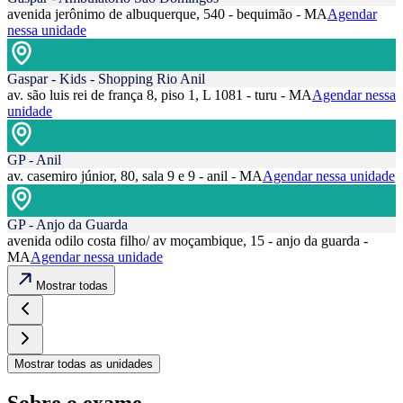
avenida jerônimo de albuquerque, 540 - bequimão - MA
Agendar
nessa unidade
Gaspar - Kids - Shopping Rio Anil
av. são luis rei de frança 8, piso 1, L 1081 - turu - MA
Agendar nessa
unidade
GP - Anil
av. casemiro júnior, 80, sala 9 e 9 - anil - MA
Agendar nessa unidade
GP - Anjo da Guarda
avenida odilo costa filho/ av moçambique, 15 - anjo da guarda -
MA
Agendar nessa unidade
Mostrar todas
Mostrar todas as unidades
Sobre o exame