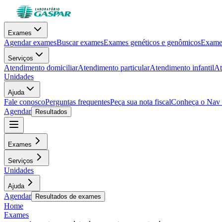
Exames
Agendar exames
Buscar exames
Exames genéticos e genômicos
Exames
Serviços
Atendimento domiciliar
Atendimento particular
Atendimento infantil
At
Unidades
Ajuda
Fale conosco
Perguntas frequentes
Peça sua nota fiscal
Conheça o Nav
Agendar
Resultados
Exames
Serviços
Unidades
Ajuda
Agendar
Resultados de exames
Home
Exames